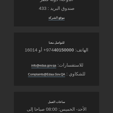
صندوق البريد : 433
موقع الشركة
للتواصل معنا
الهاتف: 974
40150000
+ أو 16014
للاستفسارات:
info@edaa.gov.qa
للشكاوي :
Complaints@Edaa.Gov.QA
ساعات العمل
الأحد- الخميس: 08:00 صباحا إلى