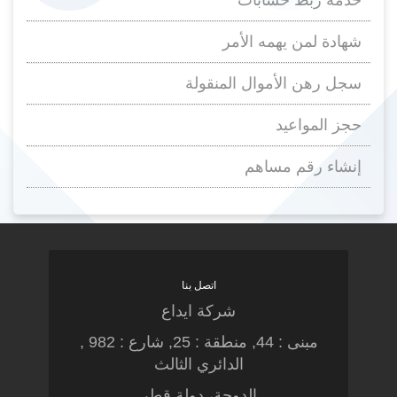
شهادة لمن يهمه الأمر
سجل رهن الأموال المنقولة
حجز المواعيد
إنشاء رقم مساهم
اتصل بنا
شركة ايداع
مبنى : 44, منطقة : 25, شارع : 982 ,
الدائري الثالث
الدوحة، دولة قطر