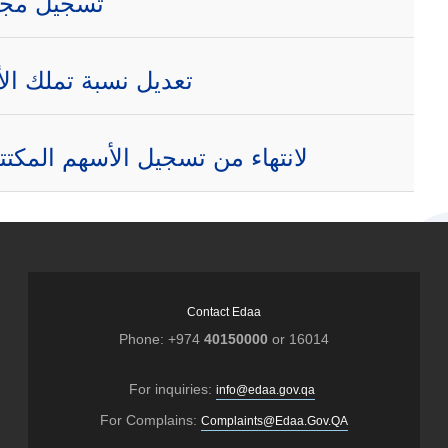
تسجيل مجمو
تعديل نسبة تملك ال
لانتهاء من تسجيل الأسهم المكت
Contact Edaa
Phone: +974
40150000
or 16014
For inquiries:
info@edaa.gov.qa
For Complains:
Complaints@Edaa.Gov.QA