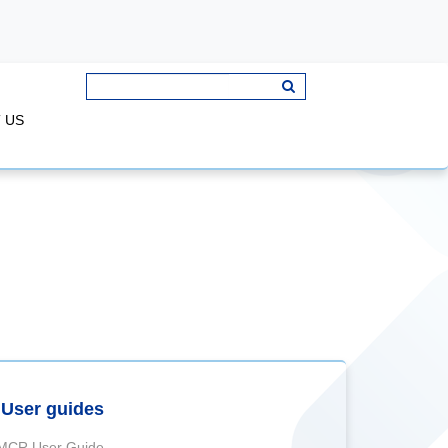
 US
User guides
MCR User Guide