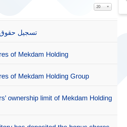
Display
20
#
تسجيل حقوق ا
res of Mekdam Holding
res of Mekdam Holding Group
rs’ ownership limit of Mekdam Holding