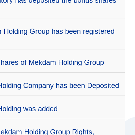
itory has deposited the bonus shares
Holding Group has been registered
d shares of Mekdam Holding Group
Holding Company has been Deposited
Holding was added
 Mekdam Holding Group Rights,